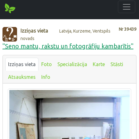
Nr
39439
Izziņas vieta
Latvija, Kurzeme, Ventspils
novads
"Seno mantu, rakstu un fotogrāfiju kambarītis"
Izziņas vieta
Foto
Specializācija
Karte
Stāsti
Atsauksmes
Info