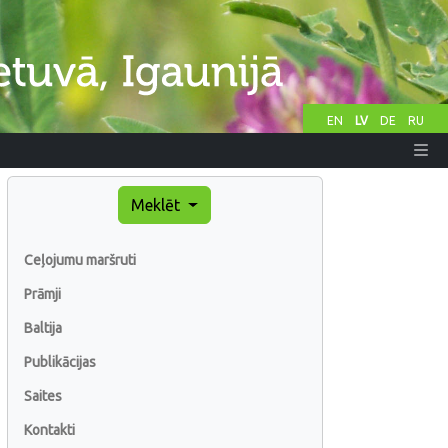
EN
LV
DE
RU
Meklēt
Ceļojumu maršruti
Prāmji
Baltija
Publikācijas
Saites
Kontakti