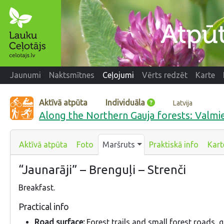
Jaunumi
Naktsmītnes
Ceļojumi
Vērts redzēt
Karte
Aktīvā atpūta
Individuāla
Latvija
Along the Northern Gauja forests: Valmie
Aktīvā atpūta
Foto
Maršruts
Praktiskā info
Kart
“Jaunarāji” – Brenguļi – Strenči
Breakfast.
Practical info
Road surface:
Forest trails and small forest roads, 