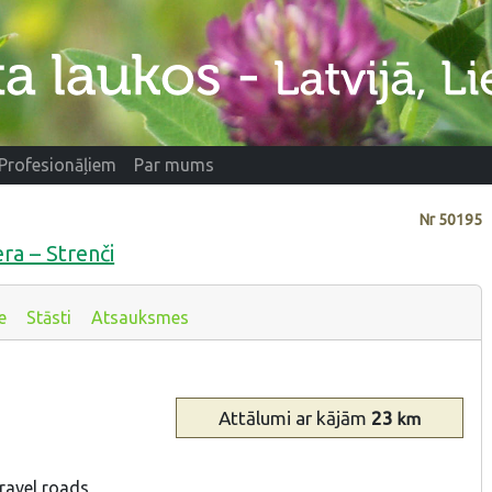
Profesionāļiem
Par mums
Nr
50195
ra – Strenči
e
Stāsti
Atsauksmes
Attālumi
ar kājām
23
km
gravel roads,