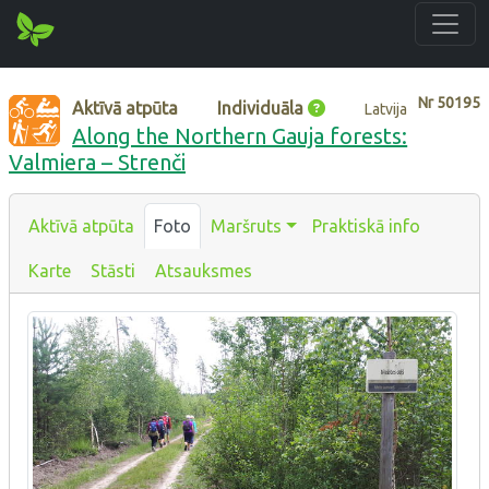
Nr
50195
Aktīvā atpūta
Individuāla
Latvija
Along the Northern Gauja forests:
Valmiera – Strenči
Aktīvā atpūta
Foto
Maršruts
Praktiskā info
Karte
Stāsti
Atsauksmes