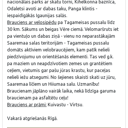
nacionālais parks ar skatu torni, Kihelkonna baznīca,
Odaletsi avoti ar dabas taku, Panga klintis -
iespaidīgākās Igaunijas salās.
Brauciens ar velosipēdu
pa Tagameisas pussalu līdz
30 km. Sākums un beigas Vēre ciemā. Velomaršruts iet
pa vientuļo un dabas ziņā - vienu no neparastākajām
Saaremaa salas teritorijām - Tagameisas pussalu
domāts aktīviem velobraucējiem, kam patīk nelieli
piedzīvojumu un orientēšanās elementi. Tas ved g.k.
pa maziem un neapdzīvotiem zemes un grantētiem
ceļiem, vietumis gar pašu jūras krastu, kur paceļas
nelieli iežu atsegumi. No šejienes skaisti skati uz jūru,
Saaremaa līčiem un Hiiumaa salu. Uzmanību!
Braucienam jāplāno vairāk laika, nekā līdzīga garuma
braucienam pa asfaltētu ceļu!
Brauciens ar prāmi
:
Kuivastu - Virtsu.
Vakarā atgriešanās Rīgā.