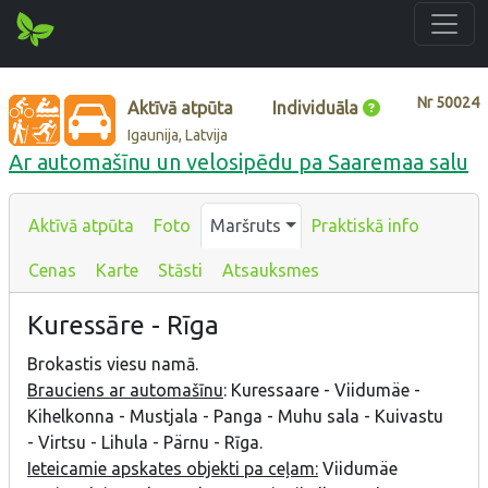
Nr
50024
Aktīvā atpūta
Individuāla
Igaunija, Latvija
Ar automašīnu un velosipēdu pa Saaremaa salu
Aktīvā atpūta
Foto
Maršruts
Praktiskā info
Cenas
Karte
Stāsti
Atsauksmes
Kuressāre - Rīga
Brokastis viesu namā.
Brauciens ar automašīnu
: Kuressaare - Viidumäe -
Kihelkonna - Mustjala - Panga - Muhu sala - Kuivastu
- Virtsu - Lihula - Pärnu - Rīga.
Ieteicamie apskates objekti pa ceļam
:
Viidumäe