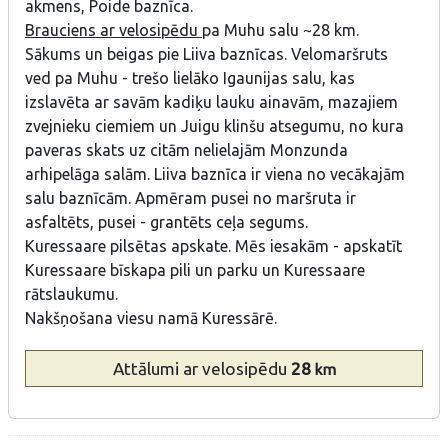
akmens, Poide baznīca.
Brauciens ar velosipēdu
pa Muhu salu ~28 km.
Sākums un beigas pie Liiva baznīcas. Velomaršruts
ved pa Muhu - trešo lielāko Igaunijas salu, kas
izslavēta ar savām kadiķu lauku ainavām, mazajiem
zvejnieku ciemiem un Juigu klinšu atsegumu, no kura
paveras skats uz citām nelielajām Monzunda
arhipelāga salām. Liiva baznīca ir viena no vecākajām
salu baznīcām. Apmēram pusei no maršruta ir
asfaltēts, pusei - grantēts ceļa segums.
Kuressaare pilsētas apskate. Mēs iesakām - apskatīt
Kuressaare bīskapa pili un parku un Kuressaare
rātslaukumu.
Nakšņošana viesu namā Kuressārē.
Attālumi
ar velosipēdu
28
km