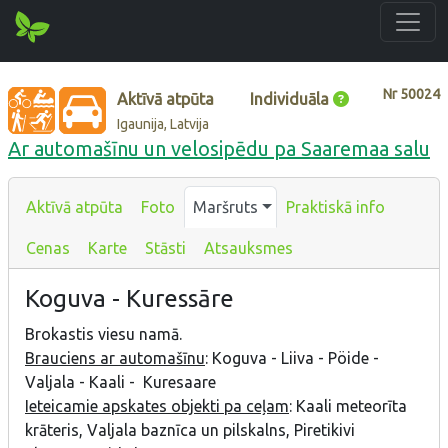
Nr
50024
Aktīvā atpūta
Individuāla
Igaunija, Latvija
Ar automašīnu un velosipēdu pa Saaremaa salu
Aktīvā atpūta
Foto
Maršruts
Praktiskā info
Cenas
Karte
Stāsti
Atsauksmes
Koguva - Kuressāre
Brokastis viesu namā.
Brauciens ar automašīnu
: Koguva - Liiva - Pöide -
Valjala - Kaali - Kuresaare
Ieteicamie apskates objekti pa ceļam
: Kaali meteorīta
krāteris, Valjala baznīca un pilskalns, Piretikivi