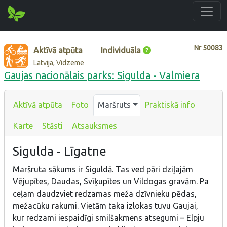
Nr
50083
Aktīvā atpūta
Individuāla
Latvija, Vidzeme
Gaujas nacionālais parks: Sigulda - Valmiera
Aktīvā atpūta
Foto
Maršruts
Praktiskā info
Karte
Stāsti
Atsauksmes
Sigulda - Līgatne
Maršruta sākums ir Siguldā. Tas ved pāri dziļajām
Vējupītes, Daudas, Svīķupītes un Vildogas gravām. Pa
ceļam daudzviet redzamas meža dzīvnieku pēdas,
mežacūku rakumi. Vietām taka izlokas tuvu Gaujai,
kur redzami iespaidīgi smilšakmens atsegumi – Elpju