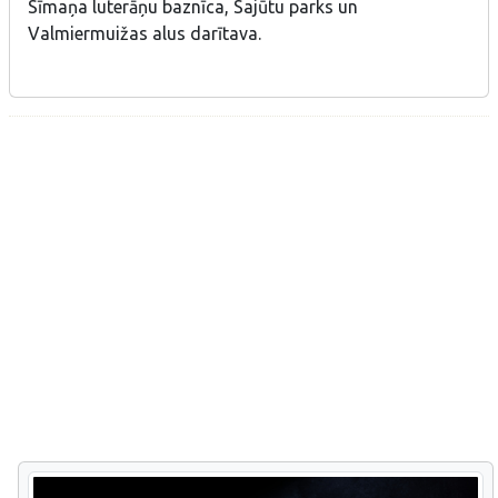
Sīmaņa luterāņu baznīca, Sajūtu parks un
Valmiermuižas alus darītava.