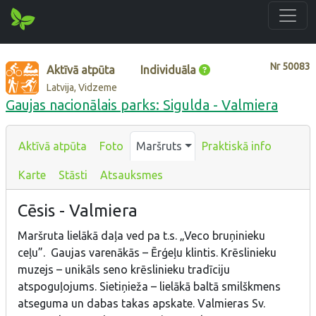
Nr
50083
Aktīvā atpūta
Individuāla
Latvija, Vidzeme
Gaujas nacionālais parks: Sigulda - Valmiera
Aktīvā atpūta
Foto
Maršruts
Praktiskā info
Karte
Stāsti
Atsauksmes
Cēsis - Valmiera
Maršruta lielākā daļa ved pa t.s. „Veco bruņinieku
ceļu”. Gaujas varenākās – Ērģeļu klintis. Krēslinieku
muzejs – unikāls seno krēslinieku tradīciju
atspoguļojums. Sietiņieža – lielākā baltā smilškmens
atseguma un dabas takas apskate. Valmieras Sv.