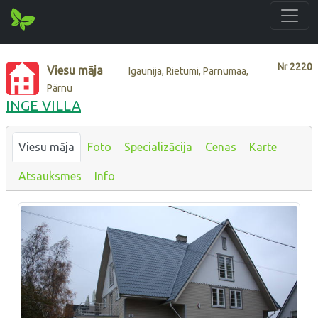
Nr
2220
Viesu māja
Igaunija, Rietumi, Parnumaa,
Pärnu
INGE VILLA
Viesu māja
Foto
Specializācija
Cenas
Karte
Atsauksmes
Info