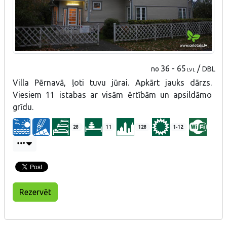
36 - 65
/
no
DBL
LVL
Villa Pērnavā, ļoti tuvu jūrai. Apkārt jauks dārzs.
Viesiem 11 istabas ar visām ērtībām un apsildāmo
grīdu.
28
11
128
1-12
Rezervēt