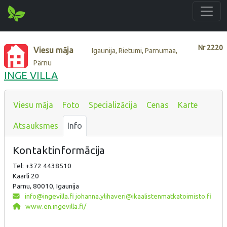
Nr
2220
Viesu māja
Igaunija, Rietumi, Parnumaa,
Pärnu
INGE VILLA
Viesu māja
Foto
Specializācija
Cenas
Karte
Atsauksmes
Info
Kontaktinformācija
Tel: +372 4438510
Kaarli 20
Parnu, 80010, Igaunija
info@ingevilla.fi johanna.ylihaveri@ikaalistenmatkatoimisto.fi
www.en.ingevilla.fi/