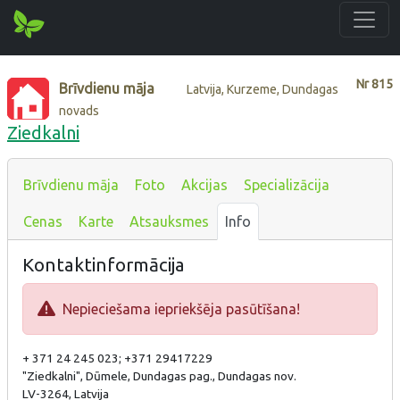
Nr
815
Brīvdienu māja
Latvija, Kurzeme, Dundagas
novads
Ziedkalni
Brīvdienu māja
Foto
Akcijas
Specializācija
Cenas
Karte
Atsauksmes
Info
Kontaktinformācija
Nepieciešama iepriekšēja pasūtīšana!
+ 371 24 245 023; +371 29417229
"Ziedkalni", Dūmele, Dundagas pag., Dundagas nov.
LV-3264, Latvija