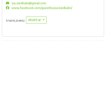
sia.ziedkalni@gmail.com
www.facebook.com/guesthouseziedkalni/
Atvērt ar
57.6510,22.4952