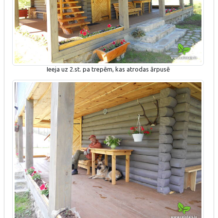
Ieeja uz 2.st. pa trepēm, kas atrodas ārpusē