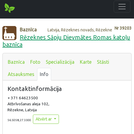
Nr
39203
Baznīca
Latvija, Rēzeknes novads, Rēzekne
Rēzeknes Sāpju Dievmātes Romas katoļu
baznīca
Baznīca
Foto
Specializācija
Karte
Stāsti
Atsauksmes
Info
Kontaktinformācija
+ 371 64623500
Atbrīvošanas aleja 102,
Rēzekne, Latvija
Atvērt ar
56.5058,27.3300