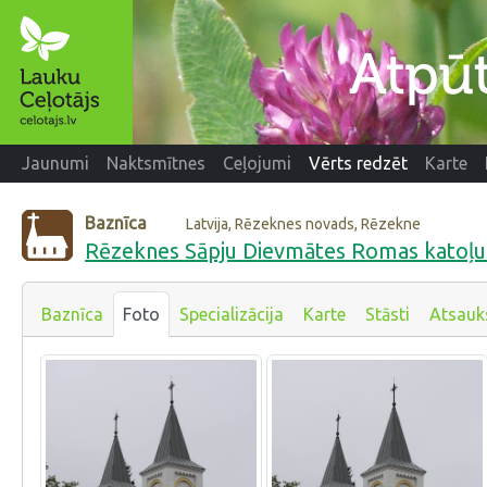
Jaunumi
Naktsmītnes
Ceļojumi
Vērts redzēt
Karte
Baznīca
Latvija, Rēzeknes novads, Rēzekne
Rēzeknes Sāpju Dievmātes Romas katoļu
Baznīca
Foto
Specializācija
Karte
Stāsti
Atsau