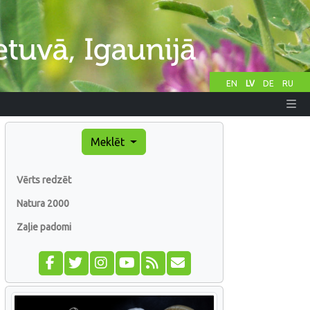
EN
LV
DE
RU
Meklēt
Vērts redzēt
Natura 2000
Zaļie padomi