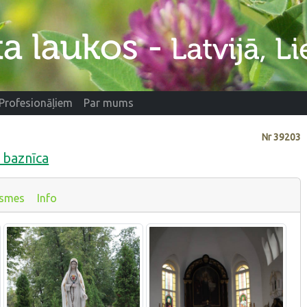
Profesionāļiem
Par mums
Nr
39203
 baznīca
ksmes
Info