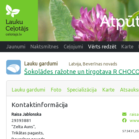
Jaunumi
Naktsmītnes
Ceļojumi
Vērts redzēt
Karte
Lauku gardumi
Latvija, Beverīnas novads
Šokolādes ražotne un tirgotava R CHO
Lauku gardumi
Foto
Specializācija
Karte
Atsauk
Kontaktinformācija
Raisa Jablonska
raisa
29393881
www.
"Zelta Auns",
57.5431,25
Trikātas pagasts,
Beverīnas novads,