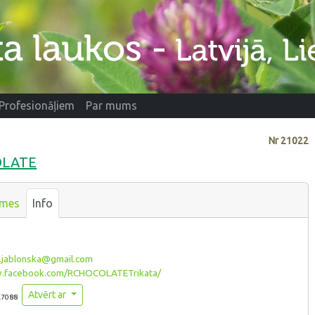
Profesionāļiem
Par mums
Nr
21022
COLATE
smes
Info
.jablonska@gmail.com
facebook.com/RCHOCOLATETrikata/
Atvērt ar
.7088