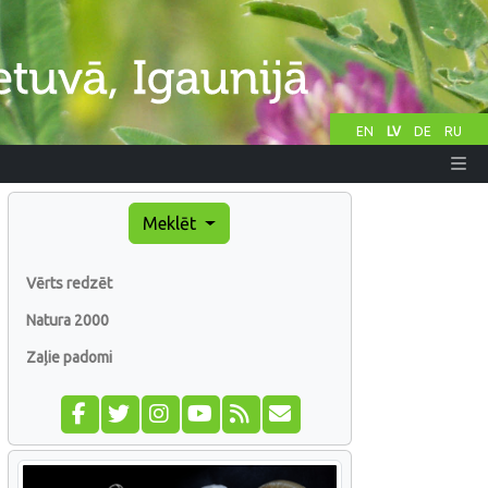
EN
LV
DE
RU
Meklēt
Vērts redzēt
Natura 2000
Zaļie padomi