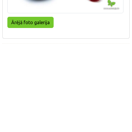
Ārējā foto galerija