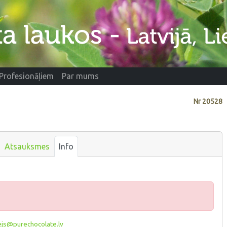
Profesionāļiem
Par mums
Nr
20528
Atsauksmes
Info
js@purechocolate.lv