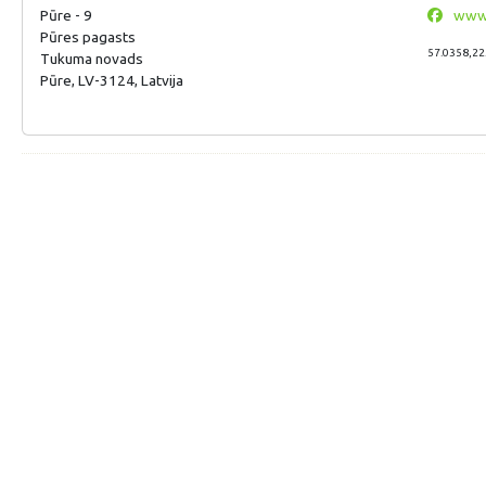
Pūre - 9
www.
Pūres pagasts
57.0358,22
Tukuma novads
Pūre, LV-3124, Latvija