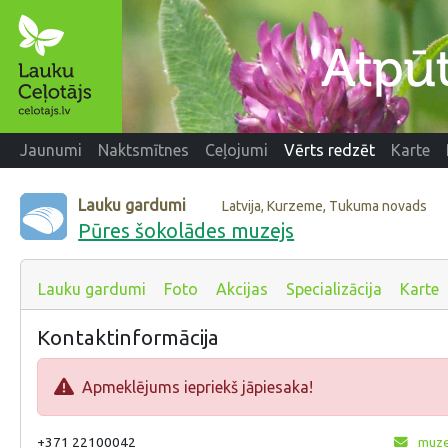
Jaunumi
Naktsmītnes
Ceļojumi
Vērts redzēt
Karte
Lauku gardumi
Latvija, Kurzeme, Tukuma novads
Pūres šokolādes muzejs
Lauku gardumi
Foto
Akcijas
Specializācija
Karte
Kontaktinformācija
Apmeklējums iepriekš jāpiesaka!
+371 22100042
muze