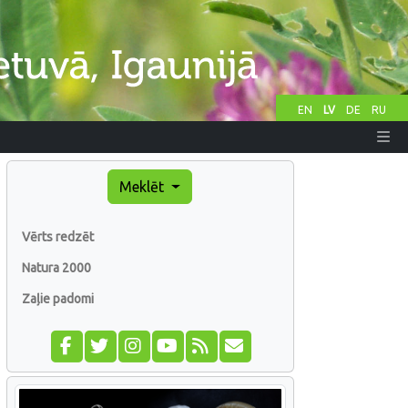
EN
LV
DE
RU
Meklēt
Vērts redzēt
Natura 2000
Zaļie padomi