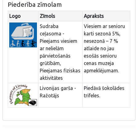
Piederība zīmolam
Logo
Zīmols
Apraksts
Sudraba
Viesiem ar senioru
ceļasoma -
karti sezonā 5%,
Pieejams viesiem
nesezonā – 7 %
ar nelielām
atlaide no jau
pārvietošanās
esošās senioru
grūtībām,
cenas muzeja
Pieejamas fiziskas
apmeklējumam.
aktivitātes
Livonijas garša -
Piedāvā šokolādes
Ražotājs
trifeles.