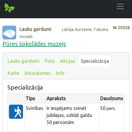
Nr
20528
Lauku gardumi
Latvija, Kurzeme, Tukuma
novads
Pūres šokolādes muzejs
Lauku gardumi
Foto
Akcijas
Specializācija
Karte
Atsauksmes
Info
Specializācija
Tips
Apraksts
Daudzums
Svinības
Ir iespējams svinēt
50
pers.
jubilejas, uzklāt galdu
50 personām