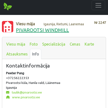
Nr
2247
Viesu māja
Igaunija, Rietumi, Laanemaa
PIVAROOTSI WINDMILL
Viesu māja
Foto
Specializācija
Cenas
Karte
Atsauksmes
Info
Kontaktinformācija
Peeter Pung
+37256222353
Pivarootsi küla, Hanila vald, Läänemaa
Igaunija
tuulik@pivarootsi.ee
www.pivarootsi.ee