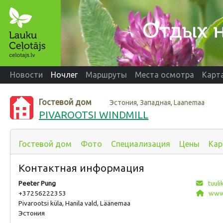
Новости
Ночлег
Маршруты
Места осмотра
Карт
Гостевой дом
Эстония, Западная, Laanemaa
PIVAROOTSI WINDMILL
Гостевой дом
Фото
Специализация
Цены
Кар
Контактная информация
Peeter Pung
tuuli
+37256222353
www.
Pivarootsi küla, Hanila vald, Läänemaa
Эстония