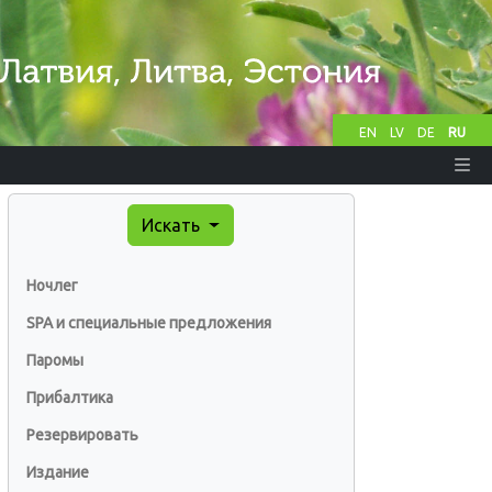
EN
LV
DE
RU
Искать
Ночлег
SPA и специальные предложения
Паромы
Прибалтика
Резервировать
Издание