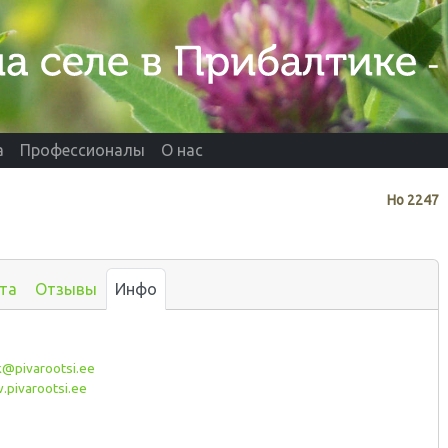
а
Профессионалы
О нас
Нo
2247
та
Отзывы
Инфо
k@pivarootsi.ee
pivarootsi.ee