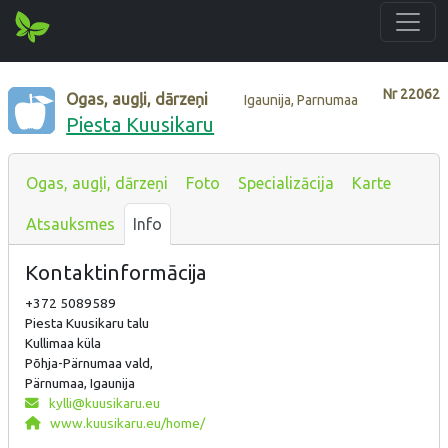
Nr
22062
Ogas, augļi, dārzeņi
Igaunija, Parnumaa
Piesta Kuusikaru
Ogas, augļi, dārzeņi
Foto
Specializācija
Karte
Atsauksmes
Info
Kontaktinformācija
+372 5089589
Piesta Kuusikaru talu
Kullimaa küla
Põhja-Pärnumaa vald,
Pärnumaa, Igaunija
kylli@kuusikaru.eu
www.kuusikaru.eu/home/