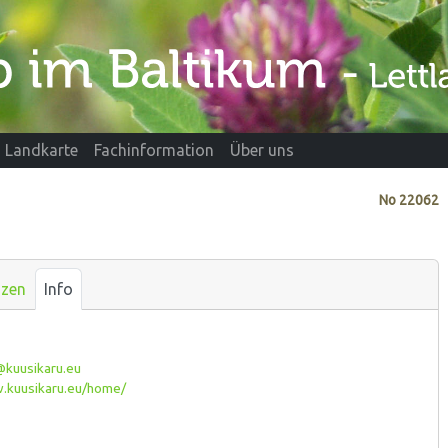
Landkarte
Fachinformation
Über uns
No
22062
nzen
Info
@kuusikaru.eu
kuusikaru.eu/home/