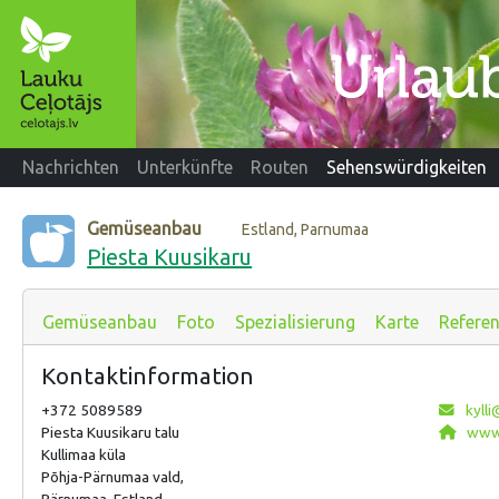
Nachrichten
Unterkünfte
Routen
Sehenswürdigkeiten
Gemüseanbau
Estland, Parnumaa
Piesta Kuusikaru
Gemüseanbau
Foto
Spezialisierung
Karte
Refere
Kontaktinformation
+372 5089589
kylli
Piesta Kuusikaru talu
www.
Kullimaa küla
Põhja-Pärnumaa vald,
Pärnumaa, Estland