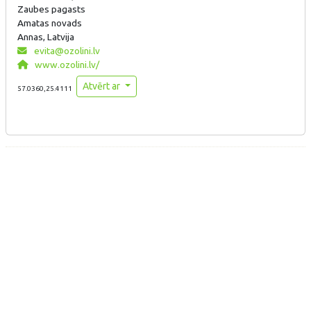
Zaubes pagasts
Amatas novads
Annas, Latvija
evita@ozolini.lv
www.ozolini.lv/
Atvērt ar
57.0360,25.4111