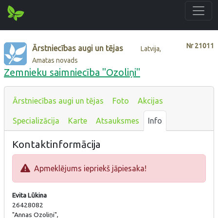
Nr
21011
Ārstniecības augi un tējas
Latvija,
Amatas novads
Zemnieku saimniecība "Ozoliņi"
Ārstniecības augi un tējas
Foto
Akcijas
Specializācija
Karte
Atsauksmes
Info
Kontaktinformācija
Apmeklējums iepriekš jāpiesaka!
Evita Lūkina
26428082
"Annas Ozoliņi",