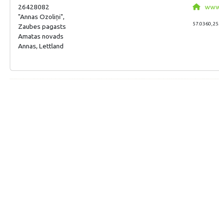
26428082
www.o
"Annas Ozoliņi",
57.0360,25
Zaubes pagasts
Amatas novads
Annas, Lettland