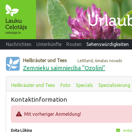
Nachrichten
Unterkünfte
Routen
Sehenswürdigkeiten
Heilkräuter und Tees
Lettland, Amatas novads
Zemnieku saimnieciba "Ozolini"
Heilkräuter und Tees
Foto
Specials
Spezialisierung
Kontaktinformation
Mit vorheriger Anmeldung!
Evita Lūkina
evita