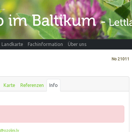
Landkarte
Fachinformation
Über uns
No
21011
Karte
Referenzen
Info
@ozolini.lv