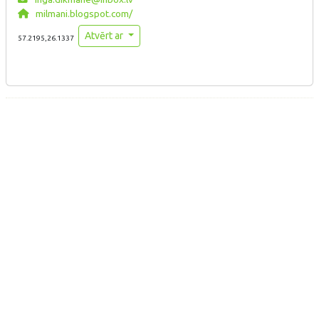
milmani.blogspot.com/
Atvērt ar
57.2195,26.1337