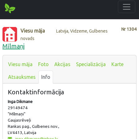
Nr
1304
Viesu māja
Latvija, Vidzeme, Gulbenes
novads
Mīlmaņi
Viesu māja
Foto
Akcijas
Specializācija
Karte
Atsauksmes
Info
Kontaktinformācija
Inga Dikmane
29149474
"Mīlmaņi"
Gaujasrēveļi
Rankas pag., Gulbenes nov.,
LV4413, Latvija
inga.dikmane@inbox.lv