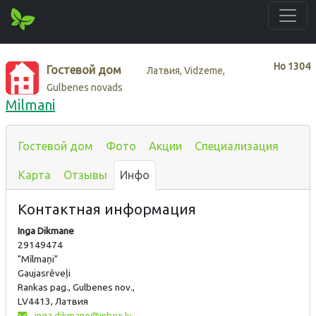
Нo
1304
Гостевой дом
Латвия, Vidzeme,
Gulbenes novads
Milmani
Гостевой дом
Фото
Акции
Специализация
Карта
Отзывы
Инфо
Контактная информация
Inga Dikmane
29149474
"Mīlmaņi"
Gaujasrēveļi
Rankas pag., Gulbenes nov.,
LV4413, Латвия
inga.dikmane@inbox.lv