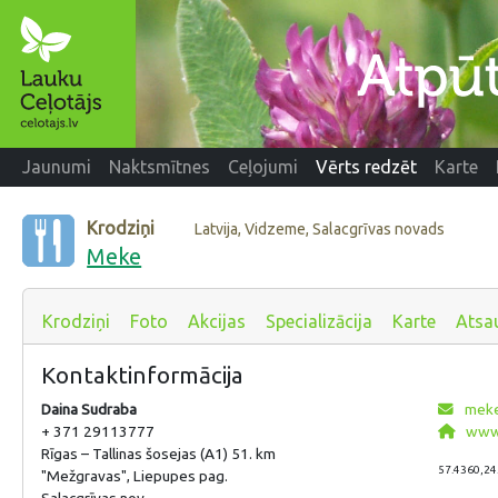
Jaunumi
Naktsmītnes
Ceļojumi
Vērts redzēt
Karte
Krodziņi
Latvija, Vidzeme, Salacgrīvas novads
Meke
Krodziņi
Foto
Akcijas
Specializācija
Karte
Atsa
Kontaktinformācija
Daina Sudraba
meke
+ 371 29113777
www.
Rīgas – Tallinas šosejas (A1) 51. km
57.4360,24
"Mežgravas", Liepupes pag.
Salacgrīvas nov.