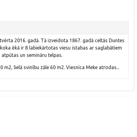
tvērta 2016. gadā. Tā izveidota 1867. gadā celtās Duntes
 koka ēkā ir 8 labiekārtotas viesu istabas ar saglabātiem
 atpūtas un semināru telpas.
30 m2, lielā svinību zāle 60 m2. Viesnīca Meke atrodas...