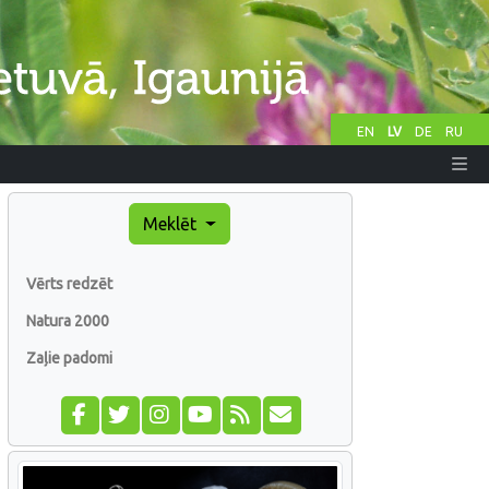
EN
LV
DE
RU
Meklēt
Vērts redzēt
Natura 2000
Zaļie padomi