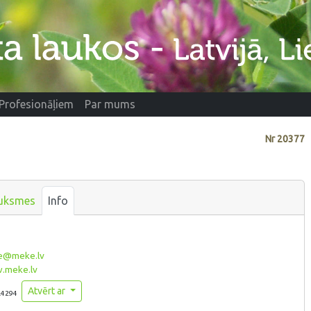
Profesionāļiem
Par mums
Nr
20377
uksmes
Info
@meke.lv
meke.lv
Atvērt ar
.4294