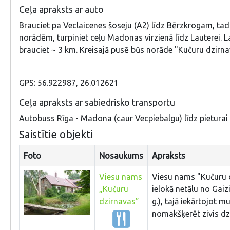
Ceļa apraksts ar auto
Brauciet pa Veclaicenes šoseju (A2) līdz Bērzkrogam, tad 
norādēm, turpiniet ceļu Madonas virzienā līdz Lauterei. L
brauciet ~ 3 km. Kreisajā pusē būs norāde "Kučuru dzirna
GPS: 56.922987, 26.012621
Ceļa apraksts ar sabiedrisko transportu
Autobuss Rīga - Madona (caur Vecpiebalgu) līdz pieturai
Saistītie objekti
Foto
Nosaukums
Apraksts
Viesu nams
Viesu nams "Kučuru d
„Kučuru
ielokā netālu no Gaiz
dzirnavas”
g.), tajā iekārtojot m
nomakšķerēt zivis dzi