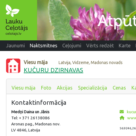
Jaunumi
Naktsmītnes
Ceļojumi
Vērts redzēt
Karte
Viesu māja
Latvija, Vidzeme, Madonas novads
KUČURU DZIRNAVAS
Viesu māja
Foto
Akcijas
Specializācija
Cenas
K
Kontaktinformācija
Medņi Daina un Jānis
kucur
Tel: + 371 26138086
www.
Aronas pag., Madonas nov.
56.9246,26
LV 4846, Latvija