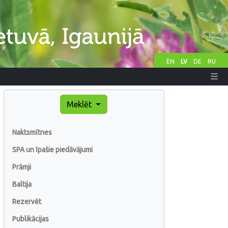
EN
LV
DE
RU
Meklēt
Naktsmītnes
SPA un īpašie piedāvājumi
Prāmji
Baltija
Rezervēt
Publikācijas