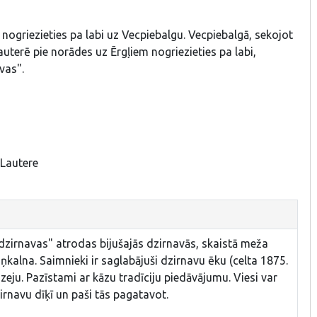
nogriezieties pa labi uz Vecpiebalgu. Vecpiebalgā, sekojot
auterē pie norādes uz Ērgļiem nogriezieties pa labi,
vas".
 Lautere
zirnavas" atrodas bijušajās dzirnavās, skaistā meža
iņkalna. Saimnieki ir saglabājuši dzirnavu ēku (celta 1875.
uzeju. Pazīstami ar kāzu tradīciju piedāvājumu. Viesi var
rnavu dīķī un paši tās pagatavot.