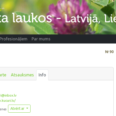
Profesionāļiem
Par mums
Nr
90
arte
Atsauksmes
Info
i@inbox.lv
kucuri.lv/
Atvērt ar
.0163