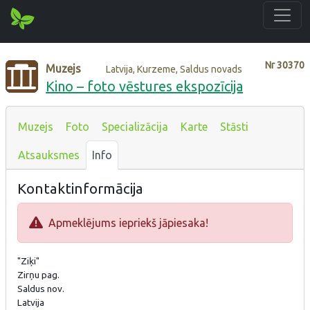
Nr
30370
Muzejs
Latvija, Kurzeme, Saldus novads
Kino – foto vēstures ekspozīcija
Muzejs
Foto
Specializācija
Karte
Stāsti
Atsauksmes
Info
Kontaktinformācija
Apmeklējums iepriekš jāpiesaka!
"Ziķi"
Zirņu pag.
Saldus nov.
Latvija