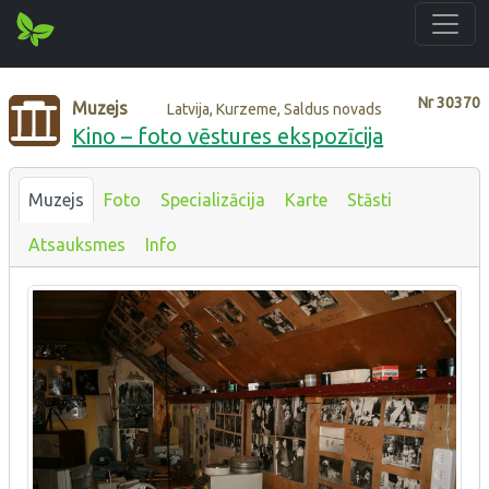
Nr
30370
Muzejs
Latvija, Kurzeme, Saldus novads
Kino – foto vēstures ekspozīcija
Muzejs
Foto
Specializācija
Karte
Stāsti
Atsauksmes
Info