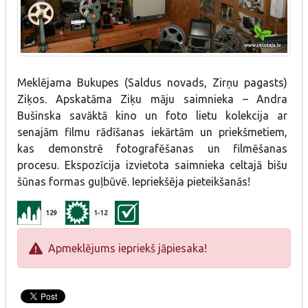
Meklējama Bukupes (Saldus novads, Zirņu pagasts)
Ziķos. Apskatāma Ziķu māju saimnieka – Andra
Bušinska savāktā kino un foto lietu kolekcija ar
senajām filmu rādīšanas iekārtām un priekšmetiem,
kas demonstrē fotografēšanas un filmēšanas
procesu. Ekspozīcija izvietota saimnieka celtajā bišu
šūnas formas guļbūvē. Iepriekšēja pieteikšanās!
129
1-12
Apmeklējums iepriekš jāpiesaka!