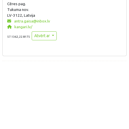
Cēres pag.
Tukuma nov.
LV-3122, Latvija
antra.gaisa@inbox.lv
kangari.lv/
Atvērt ar
57.1362,22.8175