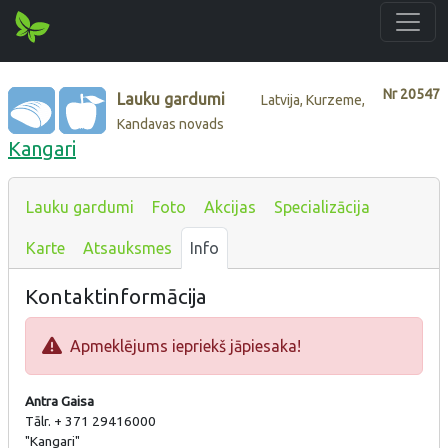
Nr
20547
Lauku gardumi
Latvija, Kurzeme,
Kandavas novads
Kangari
Lauku gardumi
Foto
Akcijas
Specializācija
Karte
Atsauksmes
Info
Kontaktinformācija
Apmeklējums iepriekš jāpiesaka!
Antra Gaisa
Tālr. + 371 29416000
"Kangari"