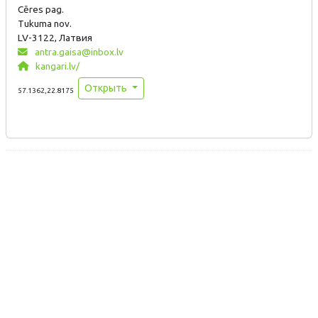
Cēres pag.
Tukuma nov.
LV-3122, Латвия
antra.gaisa@inbox.lv
kangari.lv/
Открыть
57.1362,22.8175