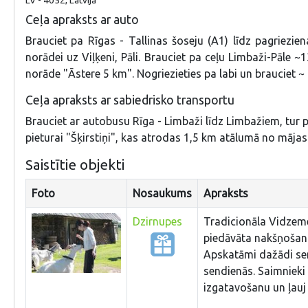
Ceļa apraksts ar auto
Brauciet pa Rīgas - Tallinas šoseju (A1) līdz pagriezie
norādei uz Viļķeni, Pāli. Brauciet pa ceļu Limbaži-Pāle 
norāde "Āstere 5 km". Nogriezieties pa labi un brauciet ~
Ceļa apraksts ar sabiedrisko transportu
Brauciet ar autobusu Rīga - Limbaži līdz Limbažiem, tur p
pieturai "Šķirstiņi", kas atrodas 1,5 km atālumā no mājas.
Saistītie objekti
Foto
Nosaukums
Apraksts
Dzirnupes
Tradicionāla Vidzeme
piedāvāta nakšņošana
Apskatāmi dažādi sen
sendienās. Saimnieki
izgatavošanu un ļauj 