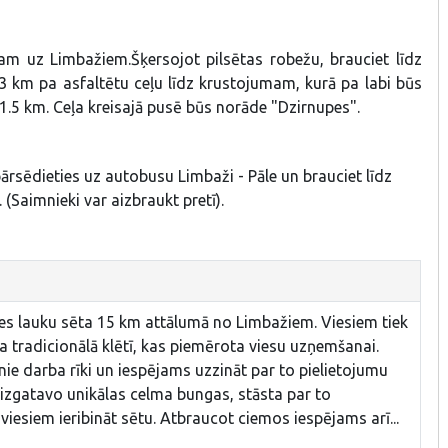
nam uz Limbažiem.Šķersojot pilsētas robežu, brauciet līdz
~13 km pa asfaltētu ceļu līdz krustojumam, kurā pa labi būs
 1.5 km. Ceļa kreisajā pusē būs norāde "Dzirnupes".
ārsēdieties uz autobusu Limbaži - Pāle un brauciet līdz
 (Saimnieki var aizbraukt pretī).
s lauku sēta 15 km attālumā no Limbažiem. Viesiem tiek
 tradicionālā klētī, kas piemērota viesu uzņemšanai.
ie darba rīki un iespējams uzzināt par to pielietojumu
 izgatavo unikālas celma bungas, stāsta par to
viesiem ieribināt sētu. Atbraucot ciemos iespējams arī...