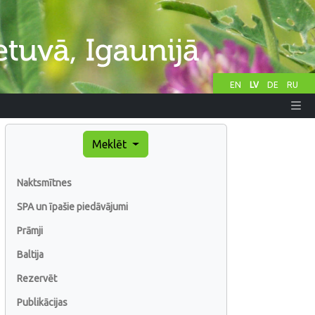
EN
LV
DE
RU
Meklēt
Naktsmītnes
SPA un īpašie piedāvājumi
Prāmji
Baltija
Rezervēt
Publikācijas