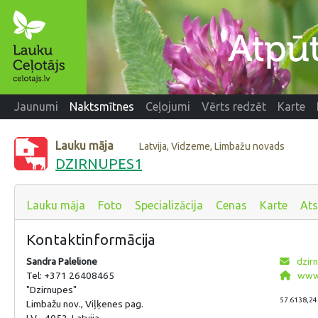
Jaunumi
Naktsmītnes
Ceļojumi
Vērts redzēt
Karte
Lauku māja
Latvija, Vidzeme, Limbažu novads
DZIRNUPES1
Lauku māja
Foto
Specializācija
Cenas
Karte
At
Kontaktinformācija
Sandra Palelione
dzir
Tel: +371 26408465
www.
"Dzirnupes"
57.6138,24
Limbažu nov., Viļķenes pag.
LV - 4052, Latvija