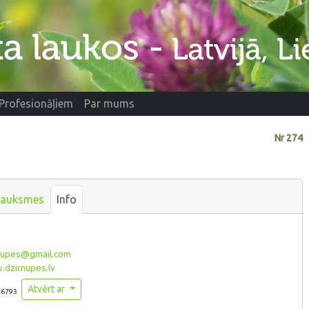
Profesionāļiem
Par mums
Nr
274
sauksmes
Info
nupes@gmail.com
dzirnupes.lv
Atvērt ar
.6793