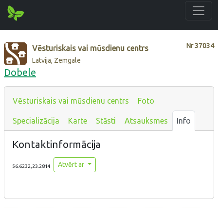
Nr
37034
Vēsturiskais vai mūsdienu centrs
Latvija, Zemgale
Dobele
Vēsturiskais vai mūsdienu centrs
Foto
Specializācija
Karte
Stāsti
Atsauksmes
Info
Kontaktinformācija
Atvērt ar
56.6232,23.2814