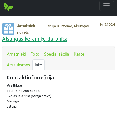
Nr
21024
Amatnieki
Latvija, Kurzeme, Alsungas
novads
Alsungas keramiķu darbnīca
Amatnieki
Foto
Specializācija
Karte
Atsauksmes
Info
Kontaktinformācija
Vija Bikse
Tel.: +371 26668284
Skolas iela 11a (otrajā stāvā)
Alsunga
Latvija