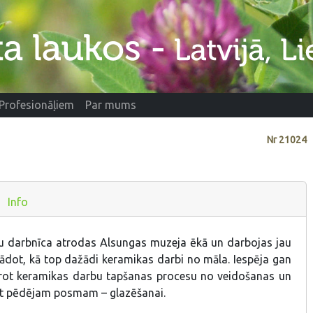
Profesionāļiem
Par mums
Nr
21024
Info
u darbnīca atrodas Alsungas muzeja ēkā un darbojas jau
rādot, kā top dažādi keramikas darbi no māla. Iespēja gan
ērot keramikas darbu tapšanas procesu no veidošanas un
at pēdējam posmam – glazēšanai.