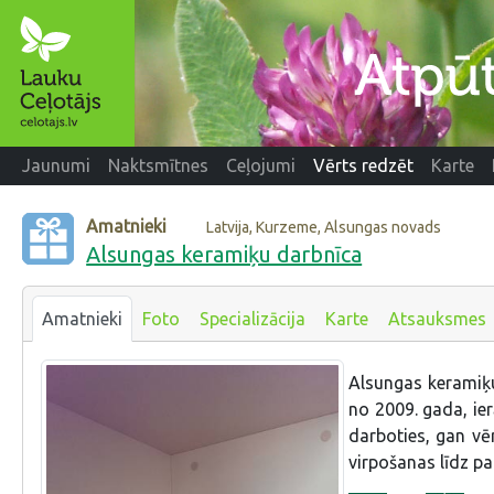
Jaunumi
Naktsmītnes
Ceļojumi
Vērts redzēt
Karte
Amatnieki
Latvija, Kurzeme, Alsungas novads
Alsungas keramiķu darbnīca
Amatnieki
Foto
Specializācija
Karte
Atsauksmes
Alsungas keramiķ
no 2009. gada, ie
darboties, gan v
virpošanas līdz p