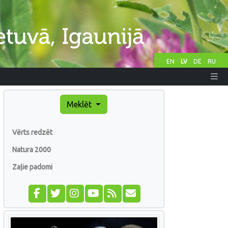
EN
LV
DE
RU
Meklēt
Vērts redzēt
Natura 2000
Zaļie padomi