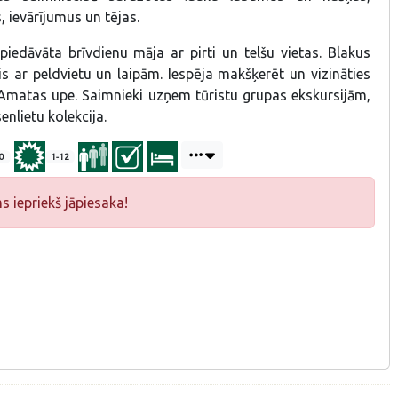
 ievārījumus un tējas.
piedāvāta brīvdienu māja ar pirti un telšu vietas. Blakus
s ar peldvietu un laipām. Iespēja makšķerēt un vizināties
r Amatas upe. Saimnieki uzņem tūristu grupas ekskursijām,
nlietu kolekcija.
0
1-12
iepriekš jāpiesaka!