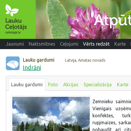
Jaunumi
Naktsmītnes
Ceļojumi
Vērts redzēt
Karte
Lauku gardumi
Latvija, Amatas novads
Indrāni
Lauku gardumi
Foto
Akcijas
Specializācija
Karte
Zemnieku saimniec
Vienīgais uzņēmu
konfektes, tu
rupjmaizes, sarkan
nobaudīt arī ci