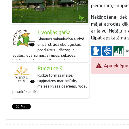
piemēram, sīrupus,
Nakšņošanai tiek 
mājai atrodas dīķi
ar laivu. Netālu i
Livonijas garša
tāpat apskatāma se
Ģimenes saimniecība audzē
un pārstrādā ekoloģiskus
produktus - dārzeņus,
10
augļus, ievārījumus, sīrupus, sukādes,
kaltētus garšaugus, tējas. Vienīgais
Apmeklējums 
uzņēmums Latvijā, kas ražo bioloģiski
Rudzu ceļš
sertificētas želejas konfektes, turklāt ar
Rudzu formas maize,
interesantām garšām - sarkanā āboliņa,
rupjmaizes marmelāde,
kumelīšu, liepziedu, rupjmaizes u.c.
maizes kvasa dzēriens, rudzu
piparkūku mīkla.