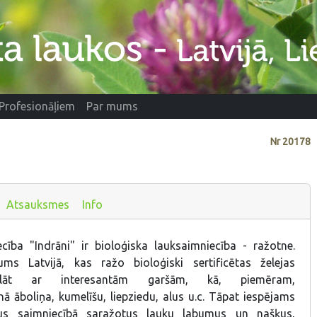
Profesionāļiem
Par mums
Nr
20178
Atsauksmes
Info
ība "Indrāni" ir bioloģiska lauksaimniecība - ražotne.
ms Latvijā, kas ražo bioloģiski sertificētas želejas
rklāt ar interesantām garšām, kā, piemēram,
ā āboliņa, kumelīšu, liepziedu, alus u.c. Tāpat iespējams
tus saimniecībā saražotus lauku labumus un našķus,