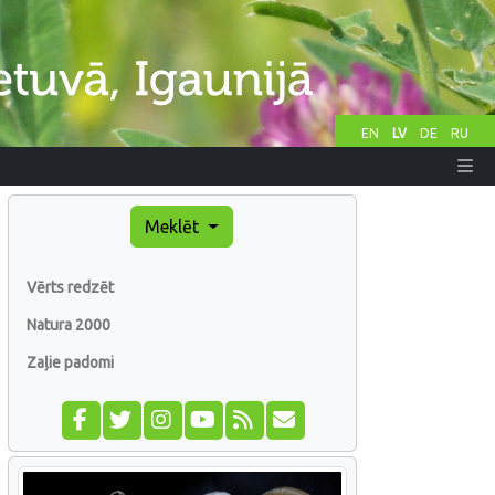
EN
LV
DE
RU
Meklēt
Vērts redzēt
Natura 2000
Zaļie padomi