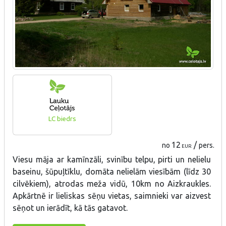
LC biedrs
12
/
no
pers.
EUR
Viesu māja ar kamīnzāli, svinību telpu, pirti un nelielu
baseinu, šūpuļtīklu, domāta nelielām viesībām (līdz 30
cilvēkiem), atrodas meža vidū, 10km no Aizkraukles.
Apkārtnē ir lieliskas sēņu vietas, saimnieki var aizvest
sēņot un ierādīt, kā tās gatavot.