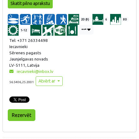
Skatīt pilno aprakstu
20 (9)
6
80
1-12
Tel: +371 26334498
Iecavnieki
Sērenes pagasts
Jaunjelgavas novads
LV-5111, Latvija
iecavnieki@inbox.lv
Atvērt ar
56.5406,25.2001
Rezervēt