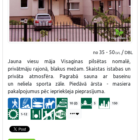
35 - 50
/
no
DBL
LVL
Jauna viesu māja Visaginas pilsētas nomalē,
privātmāju rajonā, blakus mežam. Skaistas istabas un
privāta atmosfēra. Pagrabā sauna ar baseinu
un neliela sporta zāle. Piedāvā ārsta - masiera
pakalpojumus pēc iepriekšeja pieprasījuma.
10 (2)
5
150
1-12