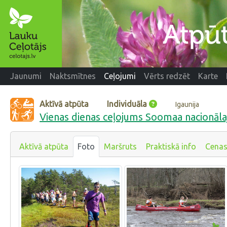
Jaunumi
Naktsmītnes
Ceļojumi
Vērts redzēt
Karte
Aktīvā atpūta
Individuāla
Igaunija
Vienas dienas ceļojums Soomaa nacionāla
Aktīvā atpūta
Foto
Maršruts
Praktiskā info
Cena