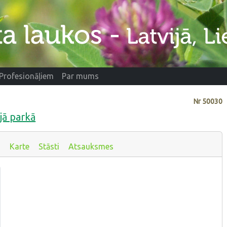
Profesionāļiem
Par mums
Nr
50030
jā parkā
s
Karte
Stāsti
Atsauksmes