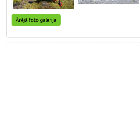
Ārējā foto galerija