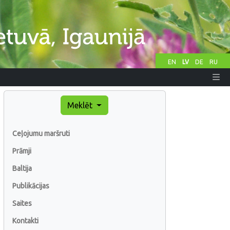
EN
LV
DE
RU
Meklēt
Ceļojumu maršruti
Prāmji
Baltija
Publikācijas
Saites
Kontakti