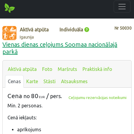
Nr
50030
Aktīvā atpūta
Individuāla
Igaunija
Vienas dienas ceļojums Soomaa nacionālajā
parkā
Aktīvā atpūta
Foto
Maršruts
Praktiskā info
Cenas
Karte
Stāsti
Atsauksmes
Cena
80
/
no
pers.
Ceļojumu rezervācijas noteikumi
EUR
Min. 2 personas.
Cenā iekļauts:
aprīkojums