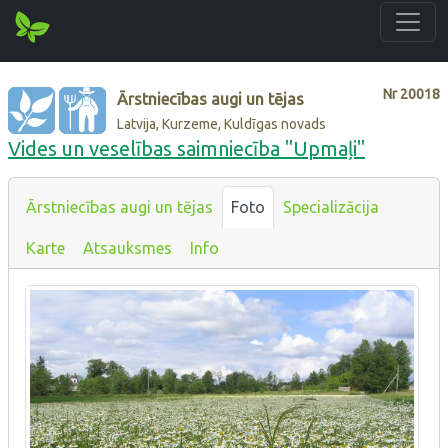
Nr
20018
Ārstniecības augi un tējas
Latvija, Kurzeme, Kuldīgas novads
Vides un veselības saimniecība "Upmaļi"
Ārstniecības augi un tējas
Foto
Specializācija
Karte
Atsauksmes
Info