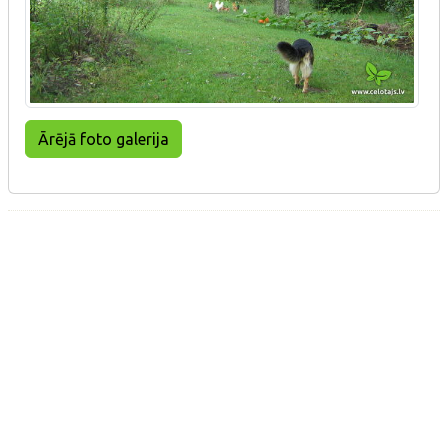
Ārējā foto galerija