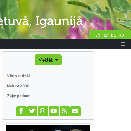
EN
LV
DE
RU
Meklēt
Vērts redzēt
Natura 2000
Zaļie padomi