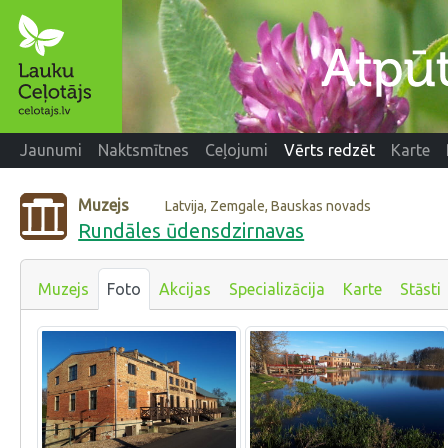
Jaunumi
Naktsmītnes
Ceļojumi
Vērts redzēt
Karte
Muzejs
Latvija, Zemgale, Bauskas novads
Rundāles ūdensdzirnavas
Muzejs
Foto
Akcijas
Specializācija
Karte
Stāsti