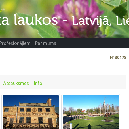
Profesionāļiem
Par mums
Nr
30178
Atsauksmes
Info