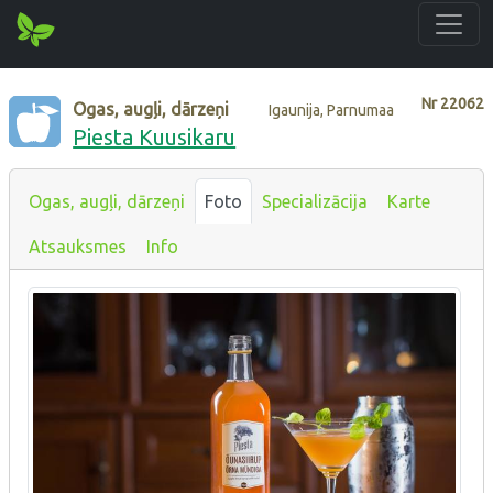
Nr
22062
Ogas, augļi, dārzeņi
Igaunija, Parnumaa
Piesta Kuusikaru
Ogas, augļi, dārzeņi
Foto
Specializācija
Karte
Atsauksmes
Info