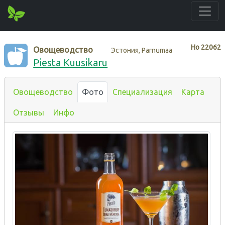
Нo
22062
Овощеводство
Эстония, Parnumaa
Piesta Kuusikaru
Овощеводство
Фото
Специализация
Карта
Отзывы
Инфо