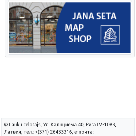
© Lauku сelotajs, Ул. Калнциема 40, Рига LV-1083,
Латвия, тел.: +(371) 26433316, е-почта: