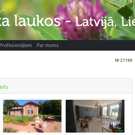
Profesionāļiem
Par mums
Nr
21166
Info