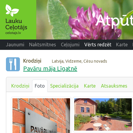
Jaunumi
Naktsmītnes
Ceļojumi
Vērts redzēt
Karte
Krodziņi
Latvija, Vidzeme, Cēsu novads
Pavāru māja Līgatnē
Krodziņi
Foto
Specializācija
Karte
Atsauksmes