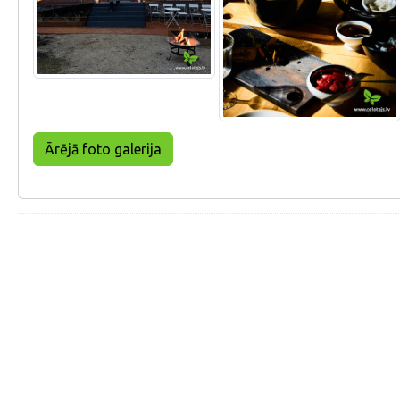
Ārējā foto galerija