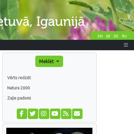
EN
LV
DE
RU
Meklēt
Vērts redzēt
Natura 2000
Zaļie padomi