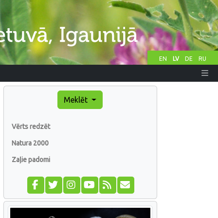
EN
LV
DE
RU
Meklēt
Vērts redzēt
Natura 2000
Zaļie padomi