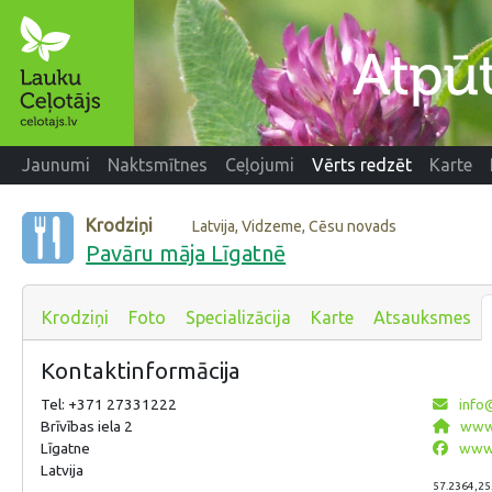
Jaunumi
Naktsmītnes
Ceļojumi
Vērts redzēt
Karte
Krodziņi
Latvija, Vidzeme, Cēsu novads
Pavāru māja Līgatnē
Krodziņi
Foto
Specializācija
Karte
Atsauksmes
Kontaktinformācija
Tel: +371 27331222
info
Brīvības iela 2
www.
Līgatne
www.
Latvija
57.2364,25