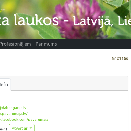
Profesionāļiem
Par mums
Nr
21166
Info
@dabasgarsa.lv
pavarumaja.lv/
facebook.com/pavarumaja
Atvērt ar
.0413