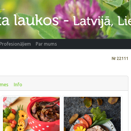
Profesionāļiem
Par mums
Nr
22111
smes
Info