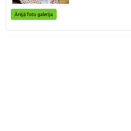
Ārējā foto galerija