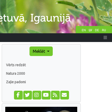
EN
LV
DE
RU
Meklēt
Vērts redzēt
Natura 2000
Zaļie padomi