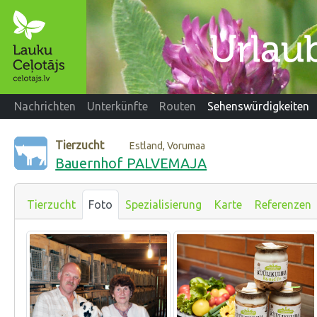
Nachrichten
Unterkünfte
Routen
Sehenswürdigkeiten
Tierzucht
Estland, Vorumaa
Bauernhof PALVEMAJA
Tierzucht
Foto
Spezialisierung
Karte
Referenzen