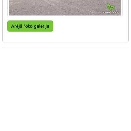
Ārējā foto galerija