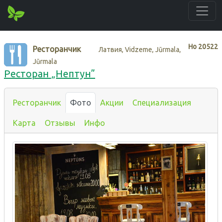
Нo
20522
Ресторанчик
Латвия, Vidzeme, Jūrmala,
Jūrmala
Ресторан „Нептун”
Ресторанчик
Фото
Акции
Специализация
Карта
Отзывы
Инфо